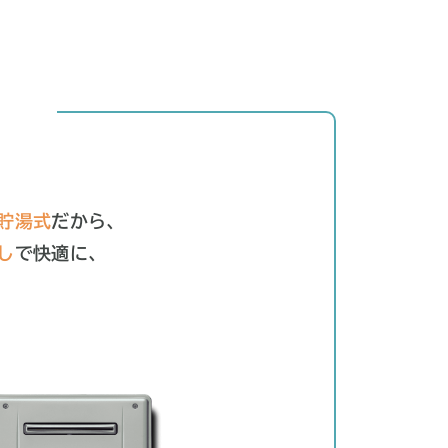
貯湯式
だから、
し
で快適に、