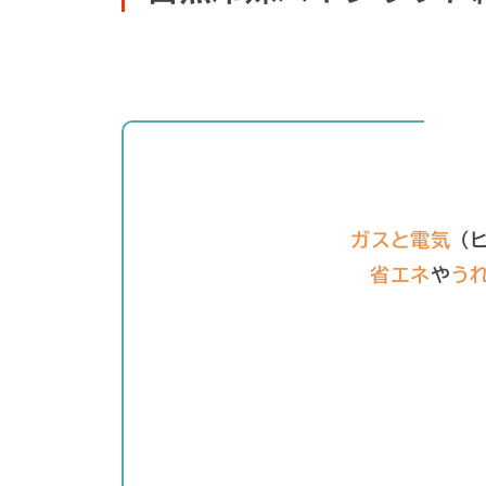
ガスと電気
（
省エネ
や
う