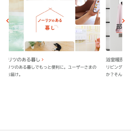
浴室暖房乾燥機で部屋干しのお悩み解決
お
まの
リビングや寝室での部屋干し、こんな経験ありません
大切
か？そんな悩みを、浴室暖房乾燥機で解決致します！