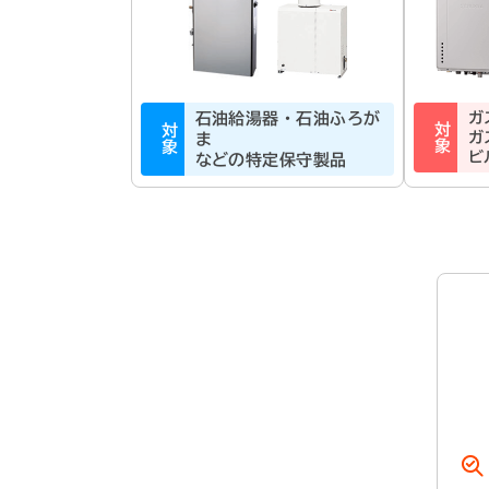
石油給湯器・石油ふろが
ガ
対象
対象
ガ
ま
ビ
などの特定保守製品