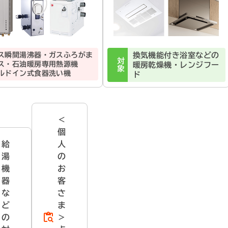
ス瞬間湯沸器・ガスふろがま
換気機能付き浴室などの
対象
ス・石油暖房専用熱源機
暖房乾燥機・レンジフー
ルドイン式食器洗い機
ド
＜
個
給
人
湯
の
機
お
器
客
な
さ
ど
ま
の
＞