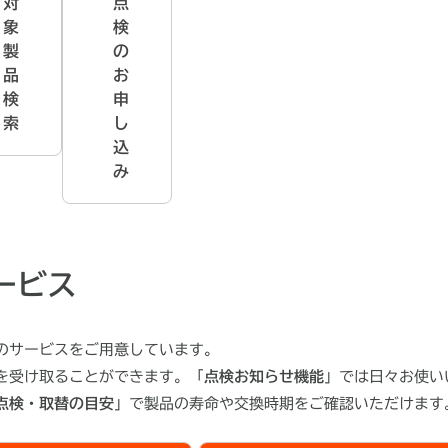
対
点
象
検
製
の
品
お
検
申
索
し
込
み
ービス
のサービスをご用意しています。
を受け取ることができます。「
点検お知らせ機能
」では日々お使い
点検・取替の目安
」で製品の寿命や交換時期をご確認いただけます