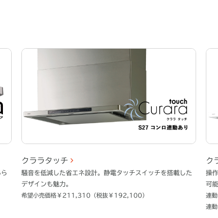
クララタッチ
ク
あら
騒音を低減した省エネ設計。静電タッチスイッチを搭載した
操
デザインも魅力。
可
希望小売価格￥211,310（税抜￥192,100）
連動
連動