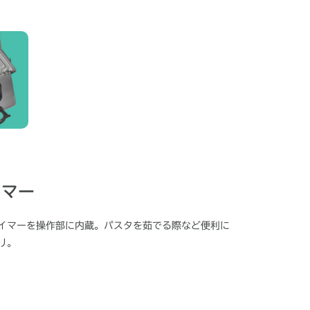
イマー
イマーを操作部に内蔵。パスタを茹でる際など便利に
リ。