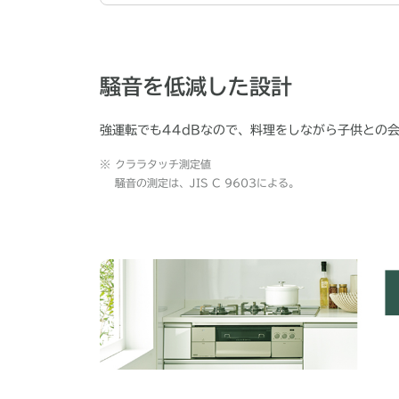
騒音を低減した設計
強運転でも44dBなので、料理をしながら子供との
※
クララタッチ測定値
騒音の測定は、JIS C 9603による。