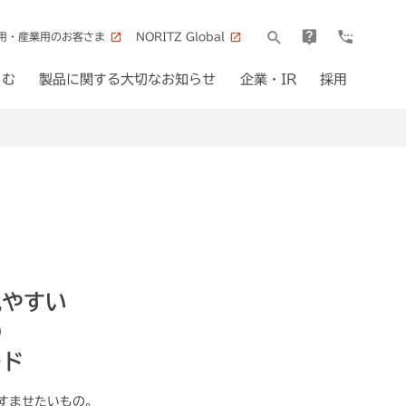
用・産業用のお客さま
NORITZ Global
しむ
製品に関する大切なお知らせ
企業・IR
採用
見やすい
の
ード
すませたいもの。