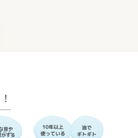
も！
ォーム