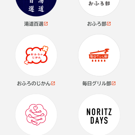
湯道百選
おふろ部
おふろのじかん
毎日グリル部