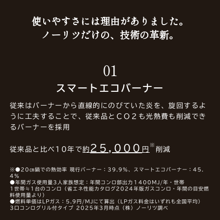
使いやすさには理由がありました。
ノーリツだけの、技術の革新。
01
スマートエコバーナー
従来はバーナーから直線的にのびていた炎を、旋回するよ
うに工夫することで、従来品とＣＯ２も光熱費も削減でき
るバーナーを採用
25,000
従来品と比べ10年で
約
円
削減
※●20㎝鍋での熱効率 現行バーナー：39.9%、スマートエコバーナー：45.
4%
●年間ガス使用量3人家族想定：年間コンロ部出力１400MJ/年・世帯
1世帯≒1台のコンロ（省エネ性能カタログ2024年版ガスコンロ・年間の目安燃
料使用量より）
●燃料単価はLPガス：5.9円/MJにて算出（LPガス料金はいずれも全国平均）
3口コンログリル付タイプ 2025年3月時点（株）ノーリツ調べ