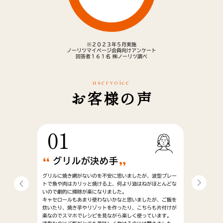
※２０２３年５月実施
ノーリツマイページ会員向けアンケート
回答者１６１名 ㈱ノーリツ調べ
uservoice
お客様の声
01
0
グリルが決め手
掃
ろ給湯器
グリルに焼き網がないのを不安に思いましたが、波型プレー
買い替え
ロも変える
トで魚や肉はカリッと焼ける上、何より油はねがほとんどな
いので劇的に掃除が楽になりました。
まだ新し
キャセロールもあまり使わないかなと思いましたが、ご飯を
くだけで
、タイマー
炊いたり、焼き芋やリゾットを作ったり、こちらも片付けが
にびっくり
楽なのでスマホでレシピを見ながら楽しく使っています。
また、グ