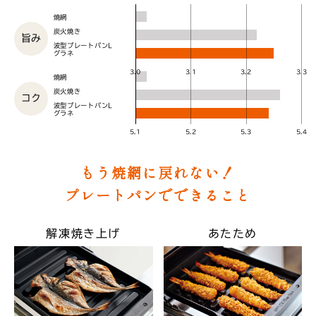
焼網
炭火焼き
旨み
波型プレートパンL
グラネ
3.0
3.1
3.2
3.3
焼網
炭火焼き
コク
波型プレートパンL
グラネ
5.1
5.2
5.3
5.4
もう焼網に戻れない！
プレートパンでできること
解凍焼き上げ
あたため