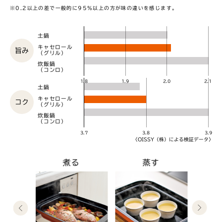
※0.2以上の差で一般的に95%以上の方が味の違いを感じます。
土鍋
キャセロール
旨み
（グリル）
炊飯鍋
（コンロ）
1.8
1.9
2.0
2.1
土鍋
キャセロール
コク
（グリル）
炊飯鍋
（コンロ）
3.7
3.8
3.9
〈OISSY（株）による検証データ〉
調理
煮る
蒸す