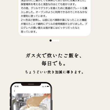
浅型なのにご飯がとても美味しく炊けるのには驚きました。
とで身は
いやすく、
保管場所を考えると浅型なのはとても助かります。
に焼きあ
色々とホン
その他、グリルでグラタンを焼くために普通のプレートも購
のも気分が
入しました。オーブンのように利用できるのでこれもなかな
か便利に使っています。
2ヶ月ほど使用し、以前に比べ掃除が楽になったことと機能
が増えたことで劇的にグリルの使用頻度が上がりました。プ
ログレへの買い替えは我が家にはピッタリだったなと
思っています。
ガス火で炊いたご飯を、
毎日でも。
ちょうどいい炊き加減に導きます。