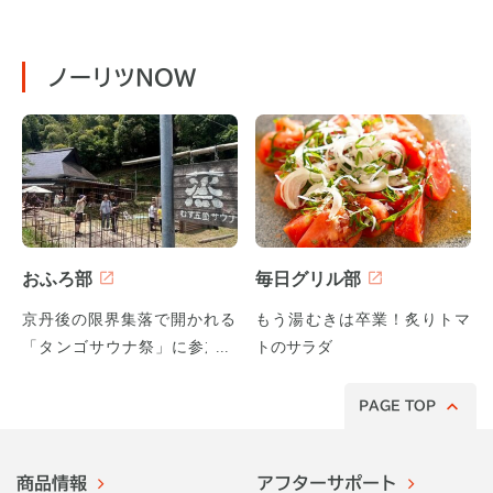
ノーリツNOW
おふろ部
毎日グリル部
京丹後の限界集落で開かれる
もう湯むきは卒業！炙りトマ
「タンゴサウナ祭」に参加し
トのサラダ
てみた！
PAGE TOP
商品情報
アフターサポート