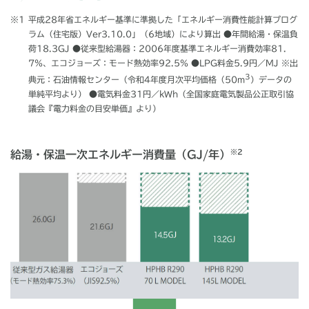
※1
平成28年省エネルギー基準に準拠した「エネルギー消費性能計算プログ
ラム（住宅版）Ver3.10.0」（6地域）により算出 ●年間給湯・保温負
荷18.3GJ ●従来型給湯器：2006年度基準エネルギー消費効率81.
7％、エコジョーズ：モード熱効率92.5％ ●LPG料金5.9円／MJ ※出
3
典元：石油情報センター（令和4年度月次平均価格（50m
）データの
単純平均より） ●電気料金31円／kWh（全国家庭電気製品公正取引協
議会『電力料金の目安単価』より）
※2
給湯・保温一次エネルギー消費量（GJ/年）