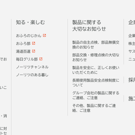
知る・楽しむ
製品に関する
企
大切なお知らせ
おふろのじかん
企
製品の自主点検、部品無償交
おふろ部
株
換のお知らせ
湯道百選
サ
部品交換・修理点検の大切な
でお
毎日グリル部
ニ
お知らせ
ノーリツチャンネル
製品を安全に、正しくお使い
いただくために
ノーリツのある暮し
採
長期使用製品安全点検制度に
ついて
いこ
グループ会社の製品に関する
ご連絡、ご注意
施
その他、製品に関するご連
絡、ご注意
・消
に対
トセ