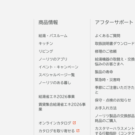
商品情報
アフターサポート
給湯・バスルーム
よくあるご質問
キッチン
取扱説明書ダウンロード
リビング
修理のご依頼
ノーリツのアプリ
給湯機器の取替え・交換
悩みのお客さまへ
イベント・キャンペーン
製品の寿命
スペシャルページ一覧
緊急時・災害時
ノーリツのある暮し
季節にご注意いただきた
と
給湯省エネ2026事業
保守・点検のお知らせ
賃貸集合給湯省エネ2026事
お手入れ方法
業
ノーリツ製品の交換部品
耗品のご購入
オンラインカタログ
カスタマーハラスメント
カタログを取り寄せる
する行動指針（コンタク