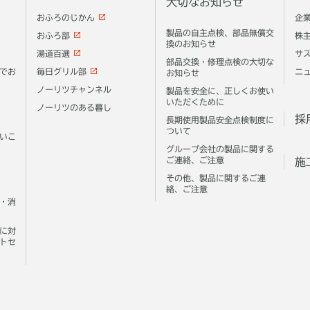
大切なお知らせ
おふろのじかん
企
製品の自主点検、部品無償交
おふろ部
株
換のお知らせ
湯道百選
サ
部品交換・修理点検の大切な
でお
毎日グリル部
ニ
お知らせ
ノーリツチャンネル
製品を安全に、正しくお使い
いただくために
ノーリツのある暮し
採
長期使用製品安全点検制度に
ついて
いこ
グループ会社の製品に関する
ご連絡、ご注意
施
その他、製品に関するご連
絡、ご注意
・消
に対
トセ