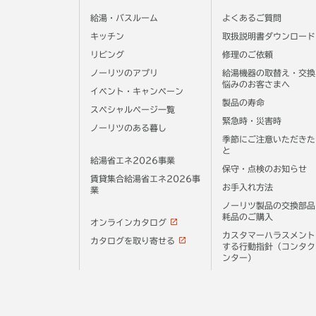
給湯・バスルーム
よくあるご質問
キッチン
取扱説明書ダウンロード
リビング
修理のご依頼
ノーリツのアプリ
給湯機器の取替え・交換
悩みのお客さまへ
イベント・キャンペーン
製品の寿命
スペシャルページ一覧
緊急時・災害時
ノーリツのある暮し
季節にご注意いただきた
と
給湯省エネ2026事業
保守・点検のお知らせ
賃貸集合給湯省エネ2026事
お手入れ方法
業
ノーリツ製品の交換部品
耗品のご購入
オンラインカタログ
カスタマーハラスメント
カタログを取り寄せる
する行動指針（コンタク
ンター）