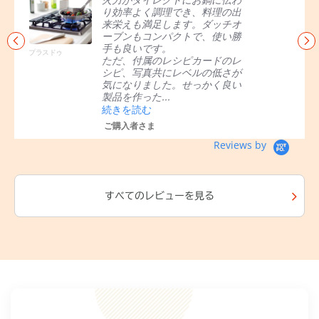
w
r
s
見た目の良さが最大の魅力で
でき、料理の出
s
r
e
あるが、機能性・メンテナン
ます。ダッチオ
c
a
l
の容易さにも優れている。特
クトで、使い勝
a
t
a
全面五徳は、鍋ずらしや料理
r
i
r
保温にも便利で、他の製品に
シピカードのレ
o
n
r
ない利便性に長けている。ア
プラスドゥ
レベルの低さが
u
g
o
ターサービスやパーツの供給
。せっかく良い
s
w
今後も長期間続けてほしい。
e
s
ご購入者さま
l
Reviews by
すべてのレビューを見る