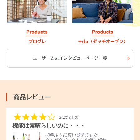
プログレ
＋do（ダッチオーブン）
ユーザーさまインタビューページ一覧
商品レビュー
R
5.
C
1
2021-05-20
e
0
a
・・
見た目、機能性、すべてオススメで
v
s
r
i
t
o
きるコンロ
替えました。
e
a
u
トにお鍋に伝わ