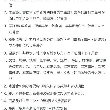
傷
工事説明書に指示する方法以外の工事設計または取付工事等が
原因で生じた不具合、故障および損傷
業務用(喫茶店、理美容院、飲食店、事務所等)でご使用になっ
た場合
機器に表示してある以外の使用燃料・使用電源 (電圧・周波数)
でご使用になった場合
温泉水、井戸水、地下水を給水したことに起因する不具合
火災、塩害、地震、風水害、雷、煤煙、 降灰、酸性雨、腐食性
等の有害ガス、ほこり、異常気象、異常電流、異常電圧、異常
電磁波、異常周波数、ねずみ・鳥・くも・昆虫類等の侵入およ
び
水道管の錆び等異物の流入による故障および損傷
排水不良等による機器の冠水等に起因する不具合
商品及びリモコンとの無線LAN接続設定
高所、狭所等通常作業が不可能な場合