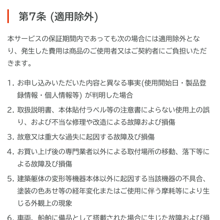
第7条 (適用除外)
本サービスの保証期間内であっても次の場合には適用除外とな
り、発生した費用は商品のご使用者又はご契約者にご負担いただ
きます。
お申し込みいただいた内容と異なる事実(使用開始日・製品登
録情報・個人情報等) が判明した場合
取扱説明書、本体貼付ラベル等の注意書によらない使用上の誤
り、および不当な修理や改造による故障および損傷
故意又は重大な過失に起因する故障及び損傷
お買い上げ後の専門業者以外による取付場所の移動、落下等に
よる故障及び損傷
建築躯体の変形等機器本体以外に起因する当該機器の不具合、
塗装の色あせ等の経年変化またはご使用に伴う摩耗等により生
じる外観上の現象
車両、船舶に備品として搭載された場合に生じた故障および損