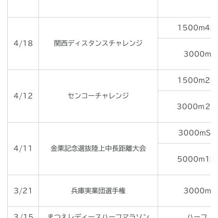
1500m4組
4/18
関西ディスタンスチャレンジ
3000m
1500m2組
4/12
センコーチャレンジ
3000m２組
3000mSC
4/11
金栗記念選抜陸上中長距離大会
5000m1組
3/21
兵庫実業団選手権
3000m
３/15
まつえレディースハーフマラソン
ハーフ