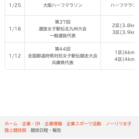
1/25
大阪ハーフマラソン
ハーフマラソ
第37回
2区(3.8km
1/18
選抜女子駅伝北九州大会
3区(3.9km
一般選抜代表
第44回
1区(6km)
1/12
全国都道府県対抗女子駅伝競走大会
4区(4km)
兵庫県代表
ホーム
企業・IR
企業情報
企業スポーツ活動
ノーリツ女子
陸上競技部
競技日程・報告