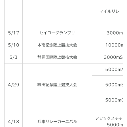
マイルリレー1
5/17
セイコーグランプリ
3000ｍ
5/10
木南記念陸上競技大会
10000ｍ
5/3
静岡国際陸上競技大会
3000mSC
5000mA
4/29
織田記念陸上競技大会
5000mB
5000mC
アシックスチャレ
4/18
兵庫リレーカーニバル
5000m