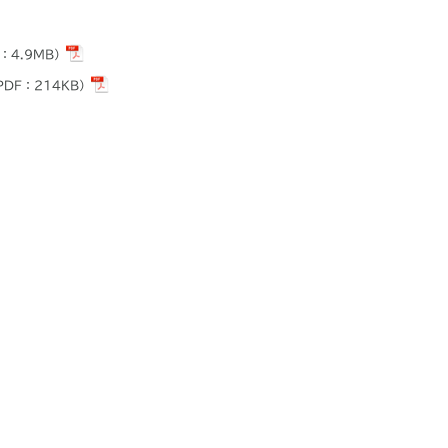
：4.9MB）
PDF：214KB）