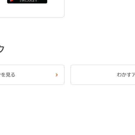
ク
介を見る
わかす