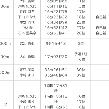
大山 香織
16分05秒66
11位
000m
津崎 紀久代
16分11秒15
13位
近藤 彩乃
16分22秒75
17位
下山 かなえ
16分23秒22
18位
自己新
中野 円花
16分34秒79
23位
中林 咲
16分52秒42
27位
自己新
石本 里菜奈
16分53秒41
28位
自己新
3000m
岩出 玲亜
9分15秒13
3位
予選1組
000m
大山 香織
17分03秒20
16位
堀江 美里
33分26秒51
30位
000m
小﨑 まり
33分48秒64
37位
1時間17分37
秒
津崎 紀久代
1時間18分13
10位
小﨑 まり
秒
17位
ハーフ
下山 かなえ
1時間18分53
18位