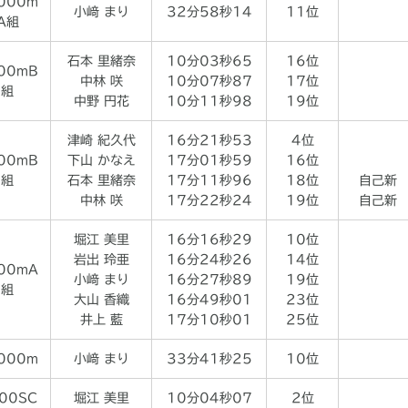
000m
小﨑 まり
32分58秒14
11位
A組
石本 里緒奈
10分03秒65
16位
00mB
中林 咲
10分07秒87
17位
組
中野 円花
10分11秒98
19位
津崎 紀久代
16分21秒53
4位
00mB
下山 かなえ
17分01秒59
16位
組
石本 里緒奈
17分11秒96
18位
自己新
中林 咲
17分22秒24
19位
自己新
堀江 美里
16分16秒29
10位
岩出 玲亜
16分24秒26
14位
00mA
小﨑 まり
16分27秒89
19位
組
大山 香織
16分49秒01
23位
井上 藍
17分10秒01
25位
000m
小﨑 まり
33分41秒25
10位
00SC
堀江 美里
10分04秒07
2位