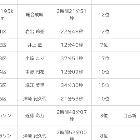
.195k
2時間21分51
総合成績
12位
m
秒
1区
岩出 玲亜
22分48秒
12位
2区
井上 藍
12分40秒
7位
3区
小﨑 まり
37分51秒
17位
4区
中野 円花
12分09秒
10位
5区
堀江 美里
34分30秒
15位
6区
津崎 紀久代
21分53秒
10位
2時間48分07
ラソン
近藤 彩乃
3位
自己新
秒
2時間52分00
ラソン
津崎 紀久代
8位
秒