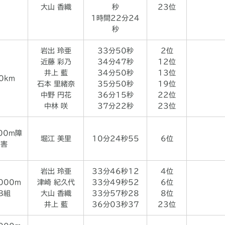
大山 香織
秒
23位
1時間22分24
秒
岩出 玲亜
33分50秒
2位
近藤 彩乃
34分47秒
12位
井上 藍
34分50秒
13位
0km
石本 里緒奈
35分50秒
19位
中野 円花
36分15秒
22位
中林 咲
37分22秒
23位
00m障
堀江 美里
10分24秒55
6位
害
岩出 玲亜
33分46秒12
4位
000m
津崎 紀久代
33分49秒52
6位
B組
大山 香織
33分57秒28
8位
井上 藍
36分03秒37
23位