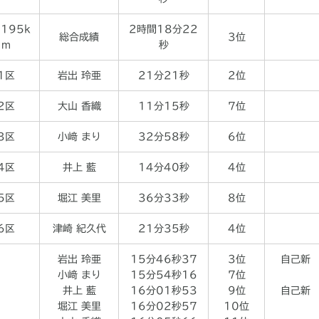
.195k
2時間18分22
総合成績
3位
m
秒
1区
岩出 玲亜
21分21秒
2位
2区
大山 香織
11分15秒
7位
3区
小﨑 まり
32分58秒
6位
4区
井上 藍
14分40秒
4位
5区
堀江 美里
36分33秒
8位
6区
津崎 紀久代
21分35秒
4位
岩出 玲亜
15分46秒37
3位
自己新
小﨑 まり
15分54秒16
7位
井上 藍
16分01秒53
9位
自己新
堀江 美里
16分02秒57
10位