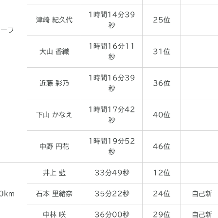
1時間14分39
津崎 紀久代
25位
秒
ハーフ
1時間16分11
大山 香織
31位
秒
1時間16分39
近藤 彩乃
36位
秒
1時間17分42
下山 かなえ
40位
秒
1時間19分52
中野 円花
46位
秒
井上 藍
33分49秒
12位
0km
石本 里緒奈
35分22秒
24位
自己新
中林 咲
36分00秒
29位
自己新