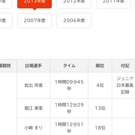
年度
2013年度
2012年度
2011年度
年度
2007年度
2006年度
場競技
出場選手
タイム
順位
付記
ジュニア
1時間09分45
岩出 玲亜
4位
日本最高
秒
記録
1時間12分29
堀江 美里
13位
秒
1時間12分51
小﨑 まり
18位
秒