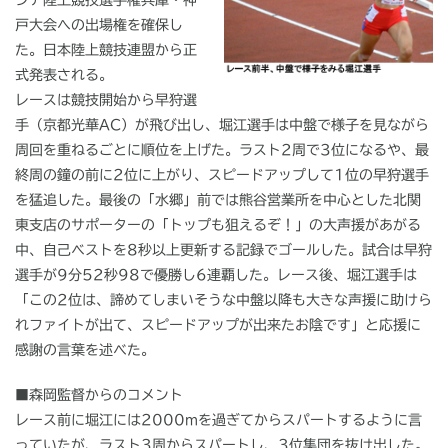
ジア陸上競技選手権兵庫・神
戸大会への出場権を確保し
た。日本陸上競技連盟から正
式発表される。
レースは競技開始から早狩選
手（京都光華AC）が飛び出し、堀江選手は中盤で様子を見ながら
周回を重ねるごとに順位を上げた。ラスト2周で3位になるや、最
終周の鐘の前に2位に上がり、スピードアップして1位の早狩選手
を猛追した。最後の「水郷」前では熊谷営業所を中心とした北関
東支店のサポーターの「トップも狙えるぞ！」の大声援があがる
中、自己ベストを8秒以上更新する記録でゴールした。試合は早狩
選手が9分52秒98で優勝し6連覇した。レース後、堀江選手は
「この2位は、諦めてしまいそうな中盤以降も大きな声援に助けら
れファイトが出て、スピードアップが出来たお陰です」と応援に
感謝の言葉を述べた。
■森岡監督からのコメント
レース前に堀江には2000mを過ぎてからスパートするように言
っていたが、ラスト3周からスパートし、3位集団を抜け出した。