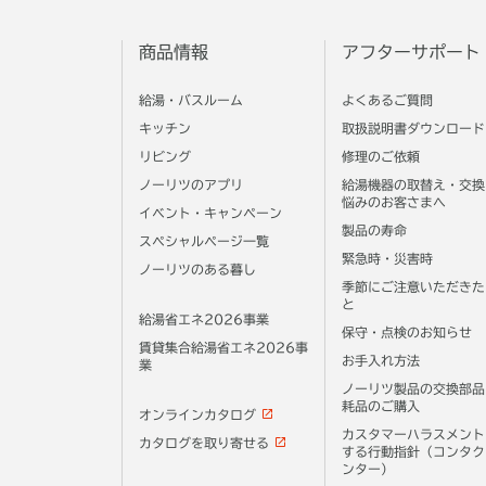
商品情報
アフターサポート
給湯・バスルーム
よくあるご質問
キッチン
取扱説明書ダウンロード
リビング
修理のご依頼
ノーリツのアプリ
給湯機器の取替え・交換
悩みのお客さまへ
イベント・キャンペーン
製品の寿命
スペシャルページ一覧
緊急時・災害時
ノーリツのある暮し
季節にご注意いただきた
と
給湯省エネ2026事業
保守・点検のお知らせ
賃貸集合給湯省エネ2026事
お手入れ方法
業
ノーリツ製品の交換部品
耗品のご購入
オンラインカタログ
カスタマーハラスメント
カタログを取り寄せる
する行動指針（コンタク
ンター）