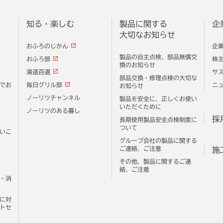
知る・楽しむ
製品に関する
企
大切なお知らせ
おふろのじかん
企
製品の自主点検、部品無償交
おふろ部
株
換のお知らせ
湯道百選
サ
部品交換・修理点検の大切な
でお
毎日グリル部
ニ
お知らせ
ノーリツチャンネル
製品を安全に、正しくお使い
いただくために
ノーリツのある暮し
採
長期使用製品安全点検制度に
ついて
いこ
グループ会社の製品に関する
ご連絡、ご注意
施
その他、製品に関するご連
絡、ご注意
・消
に対
トセ