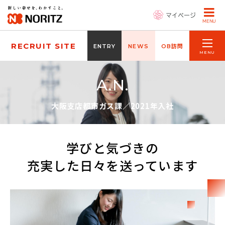
マイページ
MENU
RECRUIT SITE
ENTRY
NEWS
OB訪問
A.N.
大阪支店都市ガス課／2021年入社
学びと気づきの
充実した日々を送っています