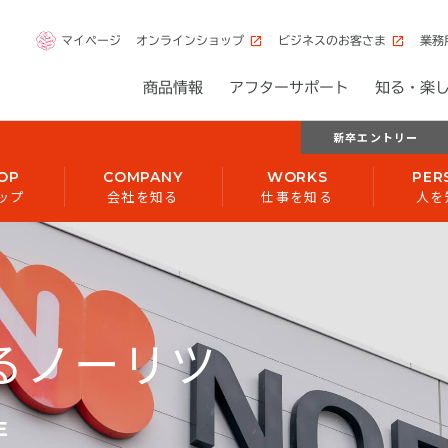
マイページ
オンラインショップ
ビジネスのお客さま
業務
商品情報
アフターサポート
知る・楽
新卒エントリー
OP
COMPANY
WORKS
PER
ップ
会社を知る
仕事を知る
人を
るノーリツ
E