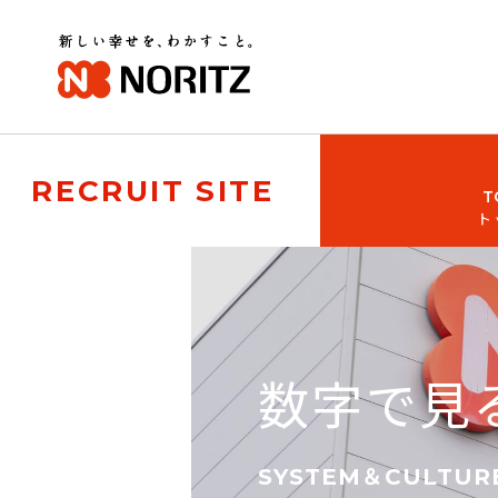
RECRUIT SITE
T
ト
数字で見
SYSTEM＆CULTUR