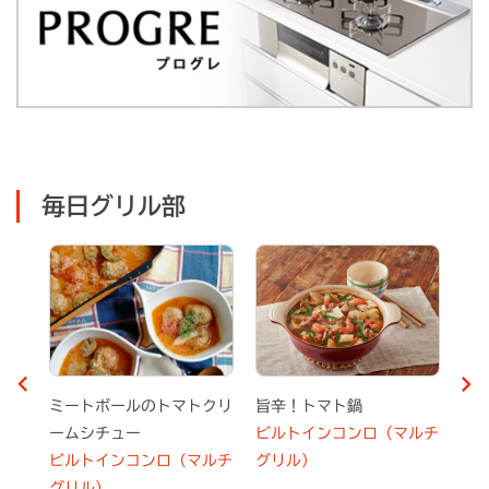
毎日グリル部
豚しゃぶ肉の野菜巻き
フルーツいっぱいロールケ
ミ
ルチ
ビルトインコンロ（マルチ
ーキ
ー
グリル）
ビルトインコンロ（マルチ
ビ
グリル）
グ