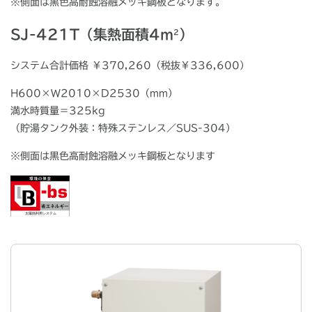
※
側面は黒色高耐蝕溶融メッキ鋼板となります。
SJ-421T（集熱面積4m
）
2
システム合計価格 ￥370,260（税抜￥336,600）
H600×W2010×D2530（mm）
満水時質量＝325kg
（貯湯タンク外装：特殊ステンレス／SUS-304）
※
側面は黒色高耐蝕溶融メッキ鋼板となります