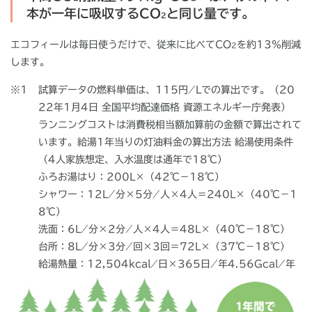
本が一年に吸収するCO
と同じ量です。
2
エコフィールは毎日使うだけで、従来に比べてCO
を約13％削減
2
します。
※1
試算データの燃料単価は、115円 ⁄ Lでの算出です。（20
22年1月4日 全国平均配達価格 資源エネルギー庁発表）
ランニングコストは消費税相当額加算前の金額で算出されて
います。給湯1年当りの灯油料金の算出方法 給湯使用条件
（4人家族想定、入水温度は通年で18℃）
ふろお湯はり：200L×（42℃－18℃）
シャワー：12L ⁄ 分×5分 ⁄ 人×4人＝240L×（40℃－1
8℃）
洗面：6L ⁄ 分×2分 ⁄ 人×4人＝48L×（40℃－18℃）
台所：8L ⁄ 分×3分 ⁄ 回×3回＝72L×（37℃－18℃）
給湯熱量：12,504kcal ⁄ 日×365日 ⁄ 年4.56Gcal ⁄ 年