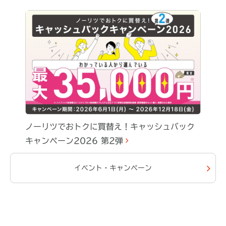
ノーリツでおトクに買替え！キャッシュバック
キャンペーン2026 第2弾
NLA6030（ブラック）／
イベント・キャンペーン
NLA6030W（ホワイト）
希望小売価格￥
34,430
（税抜￥
31,300
）
※
外形寸法（mm）：H625×W597×D535
※
価格・仕様は両開扉収納庫部のみで、コンロ部は含みません。