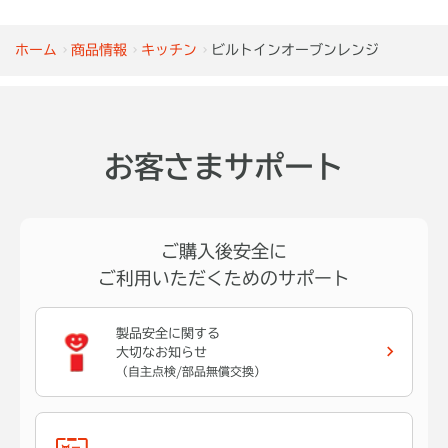
※
対応カウンター高さ850mm H：850以下は対応できません。
デザイン取手
ソフトクローズ仕様
ホーム
商品情報
キッチン
ビルトインオーブンレンジ
低圧メラミン底板
お客さまサポート
ご購入後安全に
ご利用いただくためのサポート
デザイン取手
ソフトクローズ仕様
製品安全に関する
大切なお知らせ
シンプルなデザインで、質感の
扉を閉める時の衝撃を和らげる
（自主点検/部品無償交換）
高い取っ手。既設のキッチンと
仕様。スムーズに閉まります。
もなじみます。