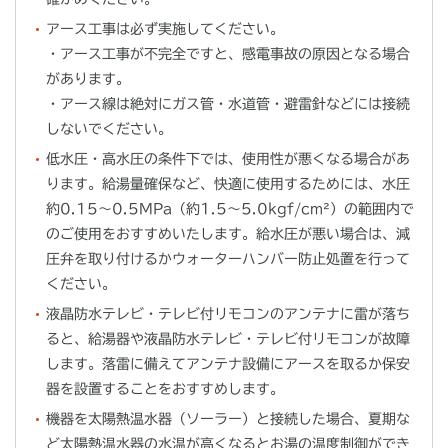
アース工事は必ず実施してください。
・アース工事が不完全ですと、感電事故の原因となる場合
があります。
・アース線は絶対にガス管・水道管・避雷針などには接続
しないでください。
低水圧・高水圧の条件下では、使用性が悪くなる場合があ
ります。給湯量確保など、快適に使用するためには、水圧
約0.15～0.5MPa（約1.5～5.0kgf/cm²）の範囲内で
のご使用をおすすめいたします。給水圧が悪い場合は、減
圧弁を取り付けるかウォーターハンバー防止処置を行って
ください。
液晶防水テレビ・テレビ付リモコンのアンテナに雷が落ち
ると、給湯器や液晶防水テレビ・テレビ付リモコンが故障
します。落雷に備えてアンテナ設備にアースを取るか保安
器を設置することをおすすめします。
機器を太陽熱温水器（ソーラー）と接続した場合、夏期な
ど太陽熱温水器の水温が高くなるとお湯の温度制御ができ