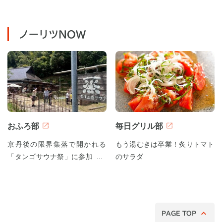
ノーリツNOW
おふろ部
毎日グリル部
京丹後の限界集落で開かれる
もう湯むきは卒業！炙りトマト
「タンゴサウナ祭」に参加して
のサラダ
みた！
PAGE TOP