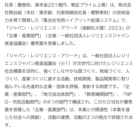
社長：腹巻知、資本金
201
億円、東証プライム上場）は、株式会
社熊谷組（本社：東京都、代表取締役社長：櫻野泰則）の技術協
力を得て開発した「集合住宅用ハイブリッド給湯システム」で、
「ジャパン・レジリエンス・アワード（強靭化大賞）
2023
」の
「企業・産業部門」（主催：一般社団法人レジリエンスジャパン
推進協議会）優秀賞を受賞しました。
「ジャパン・レジリエンス・アワード」は、一般社団法人レジリ
エンスジャパン推進協議会（※
1
）が次世代に向けたレジリエンス
社会構築を目的に、強くてしなやかな国づくり、地域づくり、人
づくり、産業づくりに資する活動、技術開発、製品開発等に取り
組んでいる先進的な企業・団体を評価、表彰する制度です。「企
業・産業部門」、「地方自治体部門」、「教育機関部門」、「
NP
O
・市民活動部門」の
4
つの部門で構成され、このたび当社が優秀
賞を受賞した「企業・産業部門」は、本業との関連性（本業を通
じた社会への貢献）、活動の連携、活動の
3
つの視点で評価されま
す。