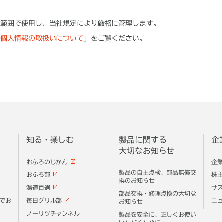
な範囲で使用し、当社規定により厳格に管理します。
「
個人情報の取扱いについて
」をご覧ください。
知る・楽しむ
製品に関する
企
大切なお知らせ
おふろのじかん
企
製品の自主点検、部品無償交
おふろ部
株
換のお知らせ
湯道百選
サ
部品交換・修理点検の大切な
でお
毎日グリル部
ニ
お知らせ
ノーリツチャンネル
製品を安全に、正しくお使い