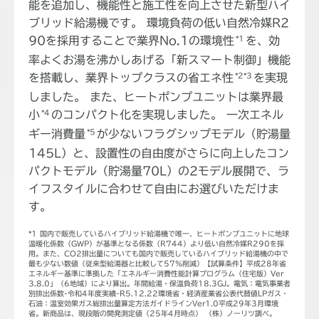
能を追加し、機能性と施工性を向上させた新型ハイ
ブリッド給湯機です。
環境負荷の低い自然冷媒R2
90を採用することで業界No.1の環境性
*1
を、効
率よくお湯を沸かしあげる「新スマート制御」機能
を搭載し、業界トップクラスの省エネ性
*2*3
を実現
しました。
また、ヒートポンプユニットは業界最
小
*4
のコンパクト化を実現しました。
一次エネル
ギー消費量
*5
が少ないフラグシップモデル（貯湯量
145L）と、設置性の自由度がさらに向上したコン
パクトモデル（貯湯量70L）の2モデル展開で、ラ
イフスタイルに合わせて自由にお選びいただけま
す。
*1 国内で販売しているハイブリッド給湯機で唯一、ヒートポンプユニットに地球
温暖化係数（GWP）が基準となる係数（R744）より低い自然冷媒R290を採
用。また、CO2排出量についても国内で販売しているハイブリッド給湯機の中で
最も少ない数値（従来型給湯器と比較して57％削減）【試算条件】平成28年省
エネルギー基準に準拠した「エネルギー消費性能計算プログラム（住宅版）Ver
3.8.0」（6地域）により算出。年間給湯・保温負荷18.3GJ。電気：電気事業者
別排出係数-令和4年度実績-R5.12.22環境省・経済産業省公表代替値LPガス・
石油：温室効果ガス総排出量算定方法ガイドラインVer1.0平成29年3月環境
省。新商品は、現段階の開発測定値（25年4月時点） （株）ノーリツ調べ。