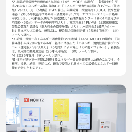
*2 年間給湯保温光熱費約66％削減（145L MODELの場合） 【試算条件】平
成28年省エネルギー基準に準拠した「エネルギー消費性能計算プログラム（住宅
版）Ver3.8.0」（6地域）により算出。年間給湯・保温負荷18.3GJ、従来型給
湯器：2006年度基準エネルギー消費効率81.7％、エコジョーズ：モード熱効
率92.5％、LPG料金5.9円/MJ※出展元：石油情報センター（令和4年度月次平
均価格（50㎥）データの単純平均より）、電気料金31円/kWh（全国家庭電気
製品公正取引協議会『電力料金の目安単価』より）、水道料金265円/㎥（一
社）日本バルブ工業会、新製品は、現段階の開発測定値（25年4月時点） （株）
ノーリツ調べ。
*3 給湯・保温一次エネルギー消費量約35％削減（145L MODELの場合）【試
算条件】平成28年省エネルギー基準に準拠した「エネルギー消費性能計算プログ
ラム（住宅版）Ver3.8.0」（6地域）により算出（その他デフォルト）。新製品
は、現段階の開発測定値（25年4月時点） （株）ノーリツ調べ。
*4 2025年5月 （株)ノーリツ調べ。
*5 住宅や建物で一年間に消費するエネルギー量を熱量換算した値のことです。冷
暖房、換気、給湯、照明など、建物で使用されるすべての設備のエネルギー消費
量を合計したものです。