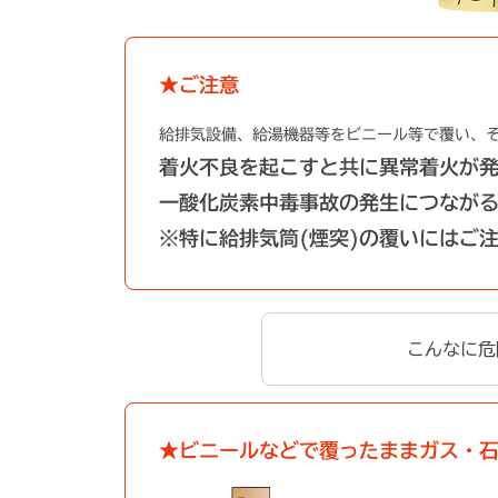
★ご注意
給排気設備、給湯機器等をビニール等で覆い、
着火不良を起こすと共に異常着火が
一酸化炭素中毒事故の発生につなが
※特に給排気筒(煙突)の覆いにはご
こんなに危
★ビニールなどで覆ったままガス・