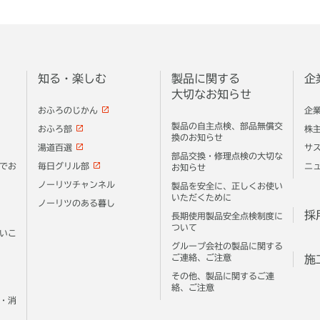
知る・楽しむ
製品に関する
企
大切なお知らせ
おふろのじかん
企
製品の自主点検、部品無償交
おふろ部
株
換のお知らせ
湯道百選
サ
部品交換・修理点検の大切な
でお
毎日グリル部
ニ
お知らせ
ノーリツチャンネル
製品を安全に、正しくお使い
いただくために
ノーリツのある暮し
採
長期使用製品安全点検制度に
ついて
いこ
グループ会社の製品に関する
ご連絡、ご注意
施
その他、製品に関するご連
絡、ご注意
・消