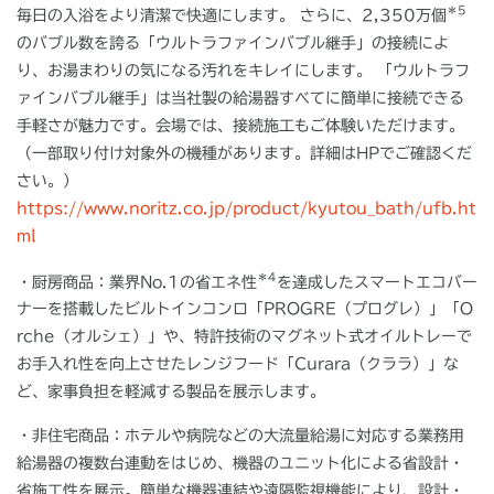
＊
5
毎日の入浴をより清潔で快適にします。 さらに、
2,350
万個
のバブル数を誇る「ウルトラファインバブル継手」の接続によ
り、お湯まわりの気になる汚れをキレイにします。 「ウルトラフ
ァインバブル継手」は当社製の給湯器すべてに簡単に接続できる
手軽さが魅力です。会場では、接続施工もご体験いただけます。
（一部取り付け対象外の機種があります。詳細は
HP
でご確認くだ
さい。）
https://www.noritz.co.jp/product/kyutou_bath/ufb.ht
ml
＊
4
・厨房商品：
業界
No.1
の省エネ性
を達成したスマートエコバー
ナーを搭載したビルトインコンロ「
PROGRE
（プログレ）」「
O
rche
（オルシェ）」や、特許技術のマグネット式オイルトレーで
お手入れ性を向上させたレンジフード「
Curara
（クララ）」な
ど、家事負担を軽減する製品を展示します。
・非住宅商品：
ホテルや病院などの大流量給湯に対応する業務用
給湯器の複数台連動をはじめ、機器のユニット化による省設計・
省施工性を展示。簡単な機器連結や遠隔監視機能により、設計・