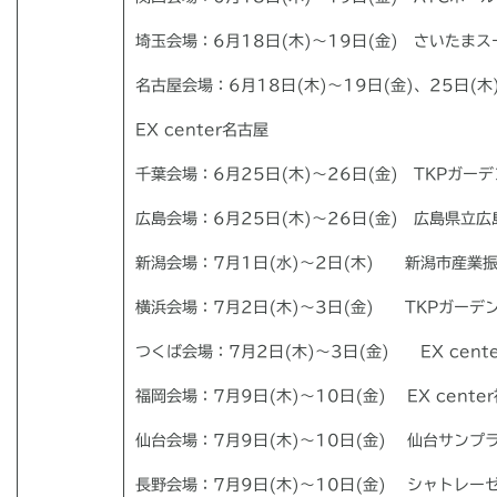
埼玉会場：
6
月
18
日
(
木
)
～
19
日
(
金
)
さいたまス
名古屋会場：6月18日(木)～19日(金)、25日(木
EX center名古屋
千葉会場：
6
月
25
日
(
木
)
～
26
日
(
金
)
TKP
ガーデ
広島会場：6月25日(木)～26日(金) 広島県立
新潟会場：
7
月
1
日
(
水
)
～
2
日
(
木
)
新潟市産業振
横浜会場：
7
月
2
日
(
木
)
～
3
日
(
金
)
TKP
ガーデ
つくば会場：
7
月
2
日
(
木
)
～
3
日
(
金
)
EX cent
福岡会場：
7
月
9
日
(
木
)
～
10
日
(
金
)
EX center
仙台会場：
7
月
9
日
(
木
)
～
10
日
(
金
)
仙台サンプ
長野会場：
7
月
9
日
(
木
)
～
10
日
(
金
)
シャトレーゼ