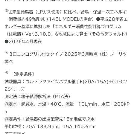
*3
従来型給湯器（LPガス使用）に比べ、給湯・保温一次エネルギ
ー消費量約49％削減（145L MODELの場合）●平成28年省エ
ネルギー基準に準拠した「エネルギー消費性能計算プログラム
（住宅版）Ver.3.10.0」6地域により算出（その他デフォルト）
●2026年4月現在
*4
3口コンログリル付きタイプ 2025年3月時点（株）ノーリツ
調べ
*5
【測定条件】
試験器具：ウルトラファインバブル継手F(20A/15A)+GT-C7
2シリーズ
測定法：粒子軌跡解析法（PTA法）
測定水：超純水、水温：40℃、流量：10L/min、水圧：200kP
a
測定条件：給湯器の出湯配管先15m地点で採水
平均粒径：20A 133.9nm、15A 140.6nm
第三者調べ