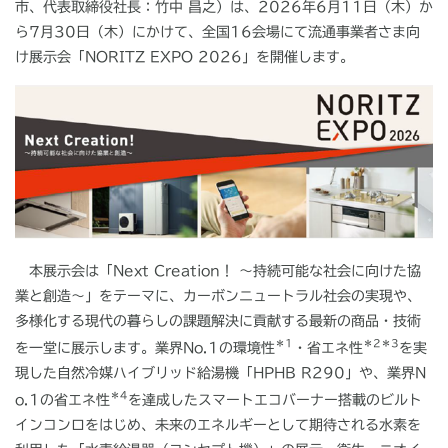
市、代表取締役社長：竹中 昌之）は、
2026
年
6
月
11
日（木）か
ら
7
月
30
日（木）にかけて、全国
16
会場にて流通事業者さま向
け展示会「
NORITZ EXPO 2026
」を開催します。
本展示会は「
Next Creation
！ ～持続可能な社会に向けた協
業と創造～」をテーマに、カーボンニュートラル社会の実現や、
多様化する現代の暮らしの課題解決に貢献する最新の商品・技術
＊
1
＊
2＊3
を一堂に展示します。業界
No.1
の環境性
・省エネ性
を実
現した自然冷媒ハイブリッド給湯機「
HPHB R290
」や、業界
N
＊4
o.1
の省エネ性
を達成したスマートエコバーナー搭載のビルト
インコンロをはじめ、未来のエネルギーとして期待される水素を