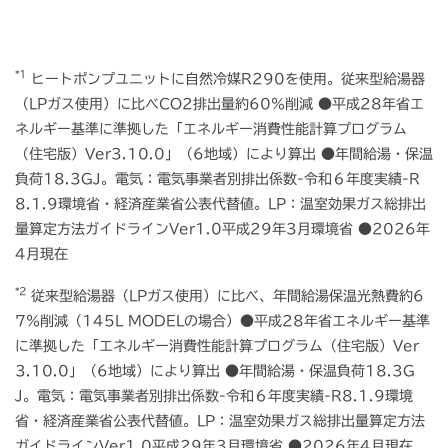
*1
ヒートポンプユニットに自然冷媒R290を使用。従来型給湯器
（LPガス使用）に比べCO2排出量約60％削減 ●平成28年省エ
ネルギー基準に準拠した「エネルギー消費性能計算プログラム
（住宅版）Ver3.10.0」（6地域）により算出 ●年間給湯・保温
負荷18.3GJ。電気：電気事業者別排出係数-令和６年度実績-R
8.1.9環境省・経済産業省公表代替値。LP：温室効果ガス総排出
量算定方法ガイドラインVer1.0平成29年3月環境省 ●2026年
4月現在
*2
従来型給湯器（LPガス使用）に比べ、年間給湯保温光熱費約6
7％削減（145L MODELの場合）●平成28年省エネルギー基準
に準拠した「エネルギー消費性能計算プログラム（住宅版）Ver
3.10.0」（6地域）により算出 ●年間給湯・保温負荷18.3G
J。電気：電気事業者別排出係数-令和６年度実績-R8.1.9環境
省・経済産業省公表代替値。LP：温室効果ガス総排出量算定方法
ガイドラインVer1.0平成29年3月環境省 ●2026年4月現在