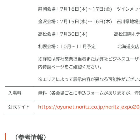
静岡会場：
7
月
16
日
(
木
)
～
17
日
(
金
)
ツインメッ
金沢会場：
7
月
15
日
(水
)
～
16
日
(木
)
石川県地場
高松会場：
7
月
30
日
(
木
)
高松国際ホテ
札幌会場：10月～11月予定 北海道支店
※詳細は弊社営業担当者または弊社ビジネスユーザ
内特設ページをご確認ください。
※エリアによって展示内容が異なる可能性がござい
入場料
無料（各会場ごとに申込フォームがありますが、登
公式サイト
https://oyunet.noritz.co.jp/noritz_expo2
（参考情報）