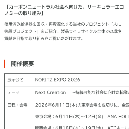
【カーボンニュートラル社会へ向けた、サーキュラーエコ
ノミーの取り組み】
使用済み給湯器を回収・再資源化する当社のプロジェクト「人に
笑顔プロジェクト」をご紹介。製品ライフサイクル全体での環境
貢献を目指す取り組みをご覧いただけます。
開催概要
展示会名
NORITZ EXPO 2026
テーマ
Next Creation！ ～持続可能な社会に向けた協
日程・会場
2026年
6
月
11
日
(
木
)
の東京会場を皮切りに、全
東京会場：
6
月
11
日
(
木
)
～
12
日
(
金
)
ANA HOL
関西会場：
6
月
18
日
(
木
)
～
19
日
(
金
)
ATC
ホール