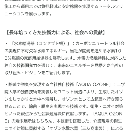
施工から運用までの負担軽減と安定稼働を実現するトータルソリ
ューションを展示します。
【長年培ってきた技術力による、社会への貢献】
・ 「水素給湯器（コンセプト機）」：
カーボンニュートラル社会
の実現に不可欠な水素エネルギー。当社が開発を進める水素
10
0%
燃焼の家庭用給湯器を展示します。水素の燃焼特性に対応した
独自の技術開発力を通じて、未来のエネルギーを見据えた当社の
取り組み・ビジョンをご紹介します。
・除菌や脱臭を実現する当社独自技術「
AQUA OZONE
」：
工学
院大学の独自技術を実装したユニット構造により、生成したオゾ
ンをしっかりと水中へ溶解し、オゾン水として広範囲へ行き渡ら
せることで、除菌・脱臭を実現する技術です。衛生・ニオイ対策
といった観点から社会課題解決に貢献します。「
AQUA OZON
E
」の端末展示はもちろん、本技術を搭載した、介護現場の衛生・
ニオイ対策に貢献する「オゾン水散水器（三友商事製）」による