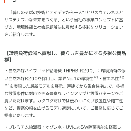
「暮しのそばの技術とアイデアから一人ひとりのウェルネスと
サステナブルな未来をつくる」という当社の事業コンセプトに基
づき、環境性能と社会課題解決に貢献する多彩なソリューション
をご紹介します。
【環境負荷低減へ貢献し、暮らしを豊かにする多彩な商品
群】
・自然冷媒ハイブリッド給湯機「
HPHB R290
」：
環境負荷の低
＊
1
＊
2
い自然冷媒
R290
を採用し、業界
No.1
の環境性
・省エネ性
＊
3
を実現した最新モデルを展示。戸建てから集合住宅まで、多様
な設置条件に対応できる豊富なラインアップと設置パターンをご
覧いただけます。カタログだけでは伝わりにくい設置性や施工性
など、提案の幅を広げるモデル選定について、ご相談に応じてご
提案いたします。
・
プレミアム給湯器：
オゾン水・
UV
による
W
除菌機能を搭載し、