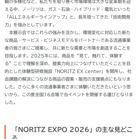
観の多様化など、私たちを取り巻く市場環境は大きな変革期を迎
える中、ノーリツは、ガス・石油・ハイブリッド・電気といった
「
ALL
エネルギーラインアップ」と、長年培ってきた「技術開発
力」を強みとしています。
本展示会ではこれらの強みを活かし、環境変化に対応した新た
な商品・サービス・ビジネスモデルをパートナーである流通事業
者の皆さまにご提案し、共に新たな需要と市場を創造することを
目指します。2025年には、商品を
“
見て、触れて、体験す
る
”
ことで理解を深め、提案力向上につなげていただくことを目
的とした体験型研修施設「
NORITZ EX center
」を開所し、社
会課題の解決につながる商品の提案・販売の支援拠点にもなりま
した。さらに多くの流通事業者さまに体験いただきたいという思
いから、この度全国
16
会場で当イベントを開催する運びとなりま
した。
「NORITZ EXPO 2026」の主な見どこ
ろ