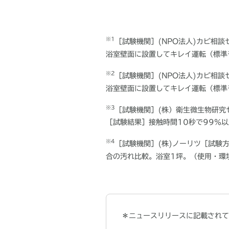
※
1
［試験機関］
(NPO
法人
)
カビ相談
浴室壁面に設置してキレイ運転（標準
※2
［試験機関］
(NPO
法人
)
カビ相談
浴室壁面に設置してキレイ運転（標準
※
3
［試験機関］
(
株）衛生微生物研究
［試験結果］接触時間
10
秒で
99
％以
※
4
［試験機関］
(
株
)
ノーリツ［試験
合の汚れ比較。浴室
1
坪。（使用・環
＊ニュースリリースに記載されて