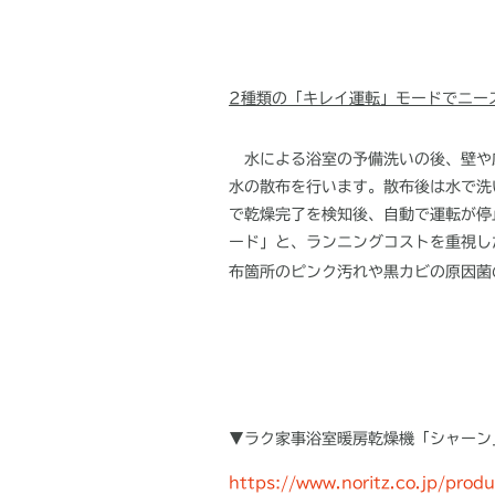
2種類の「キレイ運転」モードでニー
水による浴室の予備洗いの後、壁や
水の散布を行います。散布後は水で洗
で乾燥完了を検知後、自動で運転が停
ード」と、ランニングコストを重視し
布箇所のピンク汚れや黒カビの原因菌
▼ラク家事浴室暖房乾燥機「シャーン
https://www.noritz.co.jp/prod