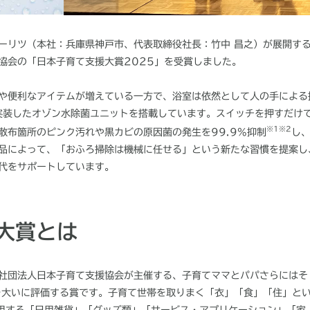
リツ（本社：兵庫県神戸市、代表取締役社長：竹中 昌之）が展開す
協会の「日本子育て支援大賞
2025
」を受賞しました。
や便利なアイテムが増えている一方で、浴室は依然として人の手による
”を実装したオゾン水除菌ユニットを搭載しています。スイッチを押すだけ
※
1※2
散布箇所のピンク汚れや黒カビの原因菌の発生を99.9%抑制
し
品によって、「おふろ掃除は機械に任せる」という新たな習慣を提案し
代をサポートしています。
大賞とは
社団法人日本子育て支援協会が主催する、子育てママとパパさらにはそ
を大いに評価する賞です。子育て世帯を取りまく「衣」「食」「住」と
用する「日用雑貨」「グッズ類」「サービス・アプリケーション」「家