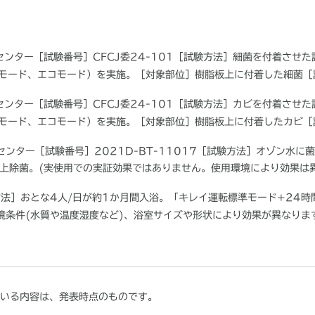
センター［試験番号］
CFCJ
委
24-101
［試験方法］細菌を付着させた
モード、エコモード）を実施。［対象部位］樹脂板上に付着した細菌［
センター［試験番号］
CFCJ
委
24-101
［試験方法］カビを付着させた
モード、エコモード）を実施。［対象部位］樹脂板上に付着したカビ［
センター［試験番号］
2021D-BT-11017
［試験方法］オゾン水に菌
上除菌。
(
実使用での実証効果ではありません。使用環境により効果は
方法］おとな
4
人
/
日が約
1
か月間入浴。「キレイ運転標準モード
+24
時
境条件
(
水質や温度湿度など
)
、浴室サイズや形状により効果が異なりま
いる内容は、発表時点のものです。