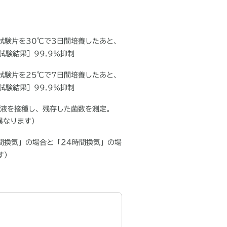
試験片を
30℃
で
3
日間培養したあと、
試験結果］
99.9
％抑制
試験片を
25℃
で
7
日間培養したあと、
試験結果］
99.9
％抑制
液を接種し、残存した菌数を測定。
異なります）
間換気」の場合と「
24
時間換気」の場
す）