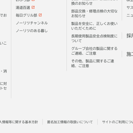
換のお知らせ
湯道百選
サ
部品交換・修理点検の大切な
でお
毎日グリル部
ニ
お知らせ
ノーリツチャンネル
製品を安全に、正しくお使い
いただくために
ノーリツのある暮し
採
長期使用製品安全点検制度に
ついて
いこ
グループ会社の製品に関する
ご連絡、ご注意
施
その他、製品に関するご連
絡、ご注意
・消
に対
トセ
人情報等に関する基本方針
匿名加工情報の取扱いについて
サイトのご利用につ