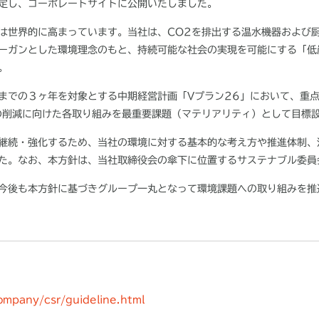
定し、コーポレートサイトに公開いたしました。
は世界的に高まっています。当社は、
CO2
を排出する温水機器および
ーガンとした環境理念のもと、持続可能な社会の実現を可能にする「低
。
までの３ヶ年を対象とする中期経営計画「
V
プラン
26
」において、重
の削減に向けた各取り組みを最重要課題（マテリアリティ）として目標
継続・強化するため、当社の環境に対する基本的な考え方や推進体制、
た。なお、本方針は、当社取締役会の傘下に位置するサステナブル委員
今後も本方針に基づきグループ一丸となって環境課題への取り組みを推
company/csr/guideline.html