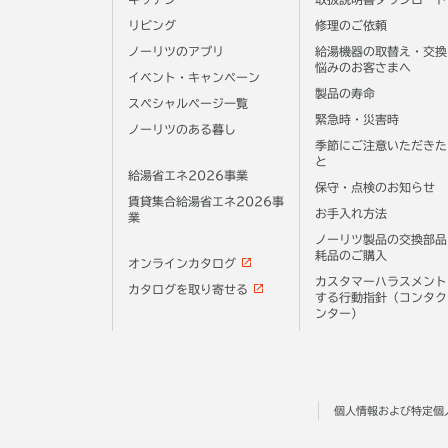
リビング
修理のご依頼
ノーリツのアプリ
給湯機器の取替え・交換
悩みのお客さまへ
イベント・キャンペーン
製品の寿命
スペシャルページ一覧
緊急時・災害時
ノーリツのある暮し
季節にご注意いただきた
と
給湯省エネ2026事業
保守・点検のお知らせ
賃貸集合給湯省エネ2026事
お手入れ方法
業
ノーリツ製品の交換部品
耗品のご購入
オンラインカタログ
カスタマーハラスメント
カタログを取り寄せる
する行動指針（コンタク
ンター）
個人情報および特定個