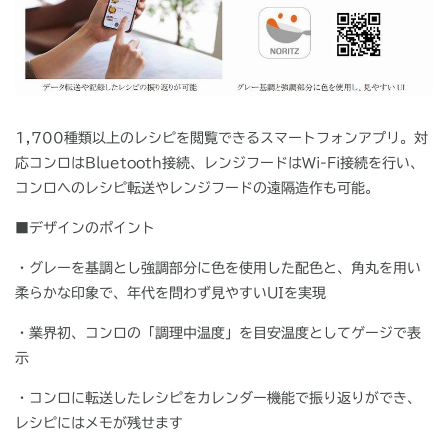
1,700種類以上のレシピを閲覧できるスマートフォンアプリ。対
応コンロは
Bluetooth
接続、レンジフードは
Wi-Fi
接続を行い、
コンロへのレシピ転送やレンジフードの遠隔造作も可能。
■デザインのポイント
・グレーを基調とし強調部分に色を使用した配色と、角丸を用い
柔らかな印象で、年代を問わず見やすい
UI
を実現
・業界初、コンロの「調理中温度」を目安温度としてゲージで表
示
・コンロに転送したレシピをカレンダー機能で振り返りができ、
レシピにはメモが残せます