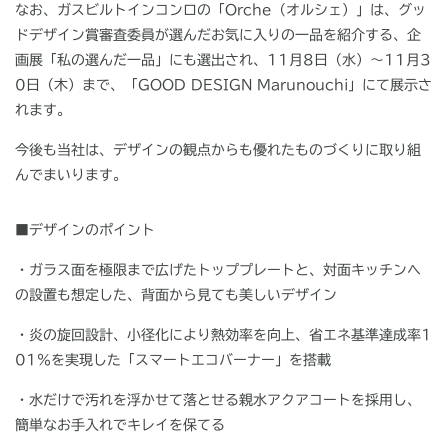
なお、ガスビルトインコンロの「
Orche
（オルシェ）」は、グッ
ドデザイン賞審査委員が選んだお気に入りの一品を紹介する、企
画展「私の選んだ一品」にも選出され、
11
月
8
日（水）～
11
月
3
0
日（木）まで、「
GOOD DESIGN Marunouchi
」にて展示さ
れます。
今後も当社は、デザインの観点からも優れたものづくりに取り組
んでまいります。
■デザインのポイント
・ガラス面を極限まで広げたトッププレートと、対面キッチンへ
の設置も想定した、背面から見ても美しいデザイン
・炎の旋回設計、小径化により熱効率を向上、省エネ基準達成率
1
01
％を実現した「スマートエコバーナー」を搭載
・水だけで汚れを浮かせて落とせる親水アクアコートを採用し、
簡単なお手入れでキレイを保てる