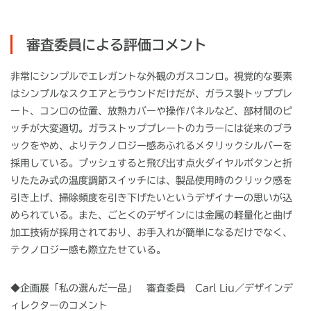
審査委員による評価コメント
非常にシンプルでエレガントな外観のガスコンロ。視覚的な要素
はシンプルなスクエアとラウンドだけだが、ガラス製トッププレ
ート、コンロの位置、放熱カバーや操作パネルなど、部材間のピ
ッチが大変適切。ガラストッププレートのカラーには従来のブラ
ックをやめ、よりテクノロジー感あふれるメタリックシルバーを
採用している。プッシュすると飛び出す点火ダイヤルボタンと折
りたたみ式の温度調節スイッチには、製品使用時のクリック感を
引き上げ、掃除頻度を引き下げたいというデザイナーの思いが込
められている。また、ごとくのデザインには金属の軽量化と曲げ
加工技術が採用されており、お手入れが簡単になるだけでなく、
テクノロジー感も際立たせている。
◆企画展「私の選んだ一品」 審査委員
Carl Liu／デザインデ
ィレクター
のコメント