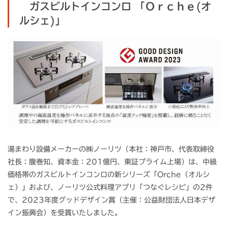
ガスビルトインコンロ 「Ｏｒｃｈｅ(オ
ルシェ)」
湯まわり設備メーカーの㈱ノーリツ（本社：神戸市、代表取締役
社長：腹巻知、資本金：
201
億円、東証プライム上場）は、中級
価格帯のガスビルトインコンロの新シリーズ「
Orche
（オルシ
ェ）」および、ノーリツ公式料理アプリ「つなぐレシピ」の
2
件
で、
2023
年度グッドデザイン賞（主催：公益財団法人日本デザ
イン振興会）を受賞いたしました。