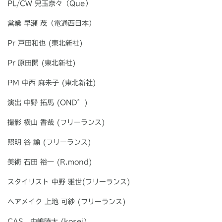
PL/CW 兒玉奈々（
Que
）
営業 早瀬 茂（電通西日本）
Pr 戸田和也
(
東北新社
)
Pr 原田開
(
東北新社
)
PM 中西 麻未子
(
東北新社
)
演出 中野 拓馬
(OND
°)
撮影 横山 香哉
(
フリーランス
)
照明 谷 諭
(
フリーランス
)
美術 石田 裕一
(R.mond)
スタイリスト 中野 雅世
(
フリーランス
)
ヘアメイク 上地 可紗
(
フリーランス
)
CAS 中嶋陸大
(kosei)