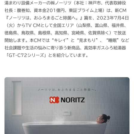
湯まわり設備メーカーの㈱ノーリツ（本社：神戸市、代表取締役
社長：腹巻知、資本金201億円、東証プライム上場）は、新CM
『ノーリツは、おふろまるごと除菌へ。』篇を、2023年7月4日
（火）からTV CMとして
全国エリア（山梨県、富山県、福井県、
徳島県、鳥取県、島根県、高知県、宮崎県、佐賀県除く）
で放送
開始します。本CMでは“キレイ”と“見まもり”、“睡眠”など
社会課題や生活の悩みに寄り添う新商品、高効率ガスふろ給湯器
「GT-C72シリーズ」とを紹介しています。