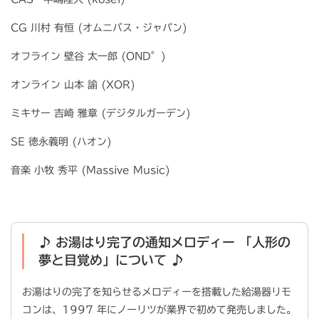
CG 川村 有恒
(
オムニバス・ジャパン
)
オフライン 壁谷 太一郎
(OND
°)
オンライン 山本 諭
(XOR)
ミキサー 吉崎 雅章
(
デジタルガーデン
)
SE 徳永義明
(
ハオン
)
音楽 小牧 秀平
(Massive Music)
♪ お湯はり完了の通知メロディー 「人形の
夢と目覚め」について ♪
お湯はりの完了を知らせるメロディーを搭載した給湯器リモ
コンは、
1997
年にノーリツが業界で初めて発売しました。