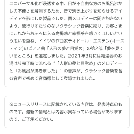
ユニバーサル化が浸透する中、目が不自由な方のお風呂沸か
しの不便さを解消するため、音で沸き上がりを知らせるアイ
ディアを形にした製品でした。同メロディーは聞き飽きない
よう、流行りすたりのないクラシック音楽に絞り、お客さま
にこれからおふろに入る高揚感と幸福感を感じてほしいとい
う思いを重ね、ドイツの作曲家テオドール・エステン
(
オース
ティン
)
のピアノ曲「人形の夢と目覚め」の第
2
部「夢を見て
いるところ」を選定しました。
2021
年
3
月には給湯器のお
湯はり完了時に流れる“「人形の夢と目覚め」のメロディー
と「お風呂が沸きました」”の音声が、クラシック音楽を含
む音声で初めて音商標として登録されました。
※ニュースリリースに記載されている内容は、発表時点のも
のです。最新の情報とは内容が異なっている場合があります
ので、ご了承ください。