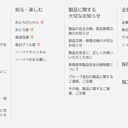
知る・楽しむ
製品に関する
企
大切なお知らせ
おふろのじかん
企
製品の自主点検、部品無償交
おふろ部
株
換のお知らせ
湯道百選
サ
部品交換・修理点検の大切な
でお
毎日グリル部
ニ
お知らせ
ノーリツチャンネル
製品を安全に、正しくお使い
いただくために
ノーリツのある暮し
採
長期使用製品安全点検制度に
ついて
いこ
グループ会社の製品に関する
ご連絡、ご注意
施
その他、製品に関するご連
絡、ご注意
・消
に対
トセ