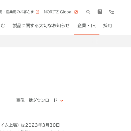
用・産業用のお客さま
NORITZ Global
しむ
製品に関する大切なお知らせ
企業・IR
採用
画像一括ダウンロード
ライム上場）は
2023
年
3
月
30
日