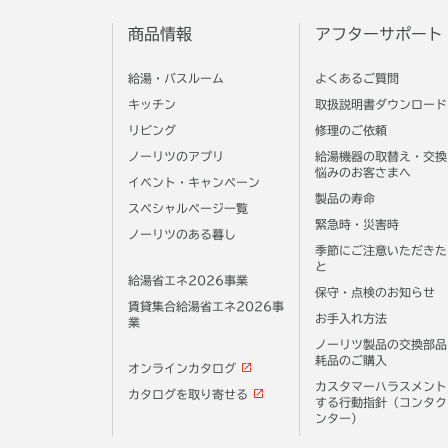
商品情報
アフターサポート
給湯・バスルーム
よくあるご質問
キッチン
取扱説明書ダウンロード
リビング
修理のご依頼
ノーリツのアプリ
給湯機器の取替え・交換
悩みのお客さまへ
イベント・キャンペーン
製品の寿命
スペシャルページ一覧
緊急時・災害時
ノーリツのある暮し
季節にご注意いただきた
と
給湯省エネ2026事業
保守・点検のお知らせ
賃貸集合給湯省エネ2026事
お手入れ方法
業
ノーリツ製品の交換部品
耗品のご購入
オンラインカタログ
カスタマーハラスメント
カタログを取り寄せる
する行動指針（コンタク
ンター）