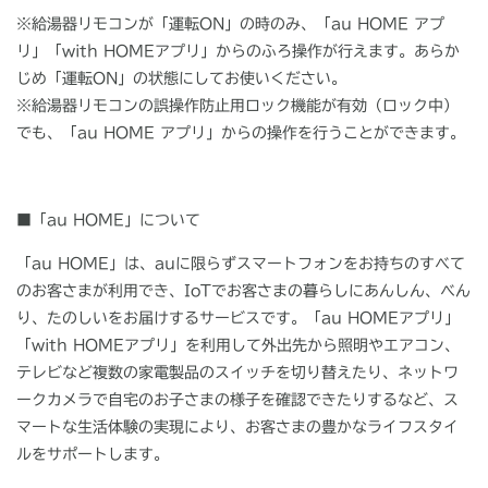
※給湯器リモコンが「運転
ON
」の時のみ、「
au HOME
アプ
リ」「
with HOME
アプリ」からのふろ操作が行えます。あらか
じめ「運転
ON
」の状態にしてお使いください。
※給湯器リモコンの誤操作防止用ロック機能が有効（ロック中）
でも、「
au HOME
アプリ」からの操作を行うことができます。
■「
au HOME
」について
「
au HOME
」は、
au
に限らずスマートフォンをお持ちのすべて
のお客さまが利用でき、
IoT
でお客さまの暮らしにあんしん、べん
り、たのしいをお届けするサービスです。「
au HOME
アプリ」
「
with HOME
アプリ」を利用して外出先から照明やエアコン、
テレビなど複数の家電製品のスイッチを切り替えたり、ネットワ
ークカメラで自宅のお子さまの様子を確認できたりするなど、ス
マートな生活体験の実現により、お客さまの豊かなライフスタイ
ルをサポートします。