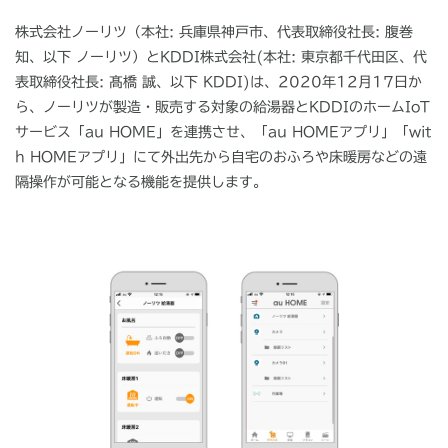
株式会社ノーリツ（本社
:
兵庫県神戸市、代表取締役社長
:
腹巻
知、以下 ノーリツ）と
KDDI
株式会社
(
本社
:
東京都千代田区、代
表取締役社長
:
髙橋 誠、以下
KDDI)
は、
2020
年
12
月
17
日か
ら、ノーリツが製造・販売する対象の給湯器と
KDDI
のホーム
IoT
サービス「
au HOME
」を連携させ、「
au HOME
アプリ」「
wit
h HOME
アプリ」にて外出先から自宅のおふろや床暖房などの遠
隔操作が可能となる機能を提供します。