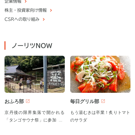
企業情報
株主・
投資家向け情報
CSRへの取り組み
ノーリツNOW
おふろ部
毎日グリル部
京丹後の限界集落で開かれる
もう湯むきは卒業！炙りトマト
「タンゴサウナ祭」に参加して
のサラダ
みた！