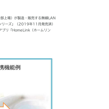
一部上場）が製造・販売する無線
LAN
シリーズ」（
2019
年
11
月発売済）
アプリ「
HomeLink
（ホームリン