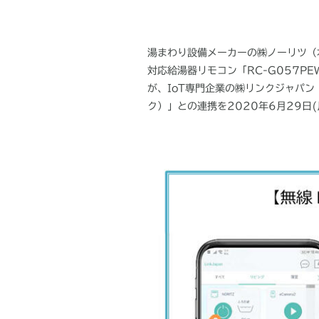
湯まわり設備メーカーの㈱ノーリツ（
対応給湯器リモコン「
RC-G057PE
が、
IoT
専門企業の㈱リンクジャパン
ク）」との連携を
2020
年
6
月
29
日
(