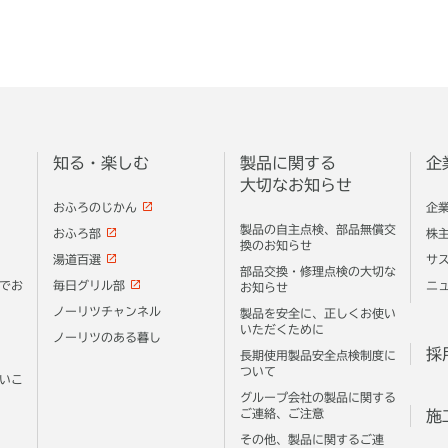
知る・楽しむ
製品に関する
企
大切なお知らせ
おふろのじかん
企
製品の自主点検、部品無償交
おふろ部
株
換のお知らせ
湯道百選
サ
部品交換・修理点検の大切な
でお
毎日グリル部
ニ
お知らせ
ノーリツチャンネル
製品を安全に、正しくお使い
いただくために
ノーリツのある暮し
採
長期使用製品安全点検制度に
ついて
いこ
グループ会社の製品に関する
ご連絡、ご注意
施
その他、製品に関するご連