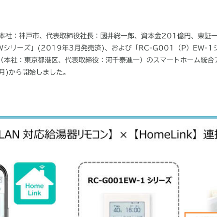
本社：神戸市、代表取締役社長：國井総一郎、資本金
201
億円、東証
W
シリーズ」
(2019
年
3
月発売済
)
、および「
RC-G001
（
P
）
EW-1
（本社：東京都港区、代表取締役：河千泰進一）のスマートホーム統合
月
)
から開始しました。