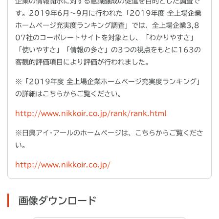
企業の情報開示に対する意識醸成の促進を目的とした調査で
す。
2019
年
6
月～
9
月に行われた「
2019
年度 全上場企業
ホームページ充実度ランキング調査」では、全上場企業
3,8
07
社のコーポレートサイトを対象とし、「わかりやすさ」
「使いやすさ」「情報の多さ」の
3
つの視点をもとに
163
の
客観的評価項目により評価が行われました。
※「
2019
年度 全上場企業ホームページ充実度ランキング」
の詳細はこちらからご覧ください。
http://www.nikkoir.co.jp/rank/rank.html
※日興アイ･アールのホームページは、こちらからご覧くださ
い。
http://www.nikkoir.co.jp/
画像ダウンロード