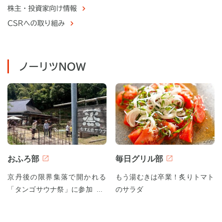
株主・
投資家向け情報
CSRへの取り組み
ノーリツNOW
おふろ部
毎日グリル部
京丹後の限界集落で開かれる
もう湯むきは卒業！炙りトマト
「タンゴサウナ祭」に参加して
のサラダ
みた！