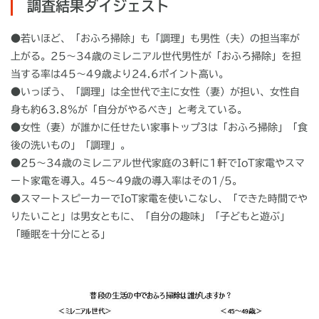
調査結果ダイジェスト
●若いほど、「おふろ掃除」も「調理」も男性（夫）の担当率が
上がる。25～34歳のミレニアル世代男性が「おふろ掃除」を担
当する率は45～49歳より24.6ポイント高い。
●いっぽう、「調理」は全世代で主に女性（妻）が担い、女性自
身も約63.8％が「自分がやるべき」と考えている。
●女性（妻）が誰かに任せたい家事トップ3は「おふろ掃除」「食
後の洗いもの」「調理」。
●25～34歳のミレニアル世代家庭の3軒に1軒でIoT家電やスマ
ート家電を導入。45～49歳の導入率はその1/5。
●スマートスピーカーでIoT家電を使いこなし、「できた時間でや
りたいこと」は男女ともに、「自分の趣味」「子どもと遊ぶ」
「睡眠を十分にとる」