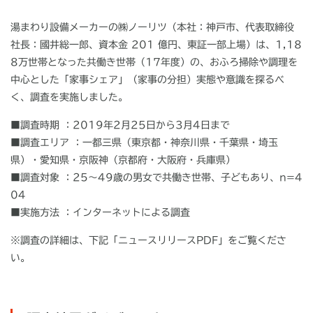
湯まわり設備メーカーの㈱ノーリツ（本社：神戸市、代表取締役
社長：國井総一郎、資本金
201
億円、東証一部上場）は、
1,18
8
万世帯となった共働き世帯（
17
年度）の、おふろ掃除や調理を
中心とした「家事シェア」（家事の分担）実態や意識を探るべ
く、調査を実施しました。
■調査時期 ：2019年2月25日から3月4日まで
■調査エリア ：一都三県（東京都・神奈川県・千葉県・埼玉
県）・愛知県・京阪神（京都府・大阪府・兵庫県）
■調査対象 ：25～49歳の男女で共働き世帯、子どもあり、n=4
04
■実施方法 ：インターネットによる調査
※調査の詳細は、下記「ニュースリリースPDF」をご覧くださ
い。