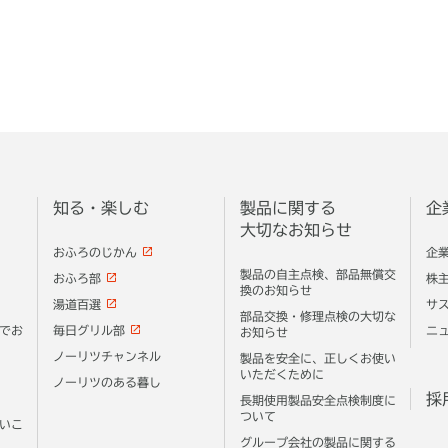
知る・楽しむ
製品に関する
企
大切なお知らせ
おふろのじかん
企
製品の自主点検、部品無償交
おふろ部
株
換のお知らせ
湯道百選
サ
部品交換・修理点検の大切な
でお
毎日グリル部
ニ
お知らせ
ノーリツチャンネル
製品を安全に、正しくお使い
いただくために
ノーリツのある暮し
採
長期使用製品安全点検制度に
ついて
いこ
グループ会社の製品に関する