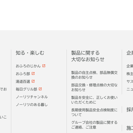
知る・楽しむ
製品に関する
企
大切なお知らせ
おふろのじかん
企
製品の自主点検、部品無償交
おふろ部
株
換のお知らせ
湯道百選
サ
部品交換・修理点検の大切な
でお
毎日グリル部
ニ
お知らせ
ノーリツチャンネル
製品を安全に、正しくお使い
いただくために
ノーリツのある暮し
採
長期使用製品安全点検制度に
ついて
いこ
グループ会社の製品に関する
ご連絡、ご注意
施