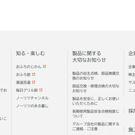
知る・楽しむ
製品に関する
企
大切なお知らせ
おふろのじかん
企
製品の自主点検、部品無償交
おふろ部
株
換のお知らせ
湯道百選
サ
部品交換・修理点検の大切な
でお
毎日グリル部
ニ
お知らせ
ノーリツチャンネル
製品を安全に、正しくお使い
いただくために
ノーリツのある暮し
採
長期使用製品安全点検制度に
ついて
いこ
グループ会社の製品に関する
ご連絡、ご注意
施