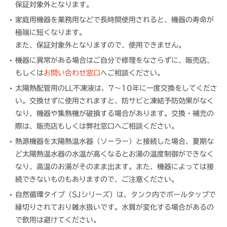
保証対象外となります。
家庭用機器を業務用などで長時間使用されると、機器の寿命が
極端に短くなります。
また、保証対象外となりますので、使用できません。
機器に異常がある場合はご自分で修理をなさらずに、販売店、
もしくは
お問い合わせ窓口
へご相談ください。
太陽熱配管用のLL不凍液は、7～10年に一度交換をしてくださ
い。交換せずに使用されますと、防サビと凍結予防効果がなく
なり、機器や集熱機が破損する場合があります。交換・補充の
際は、販売店もしくは弊社窓口へご相談ください。
熱源機器を太陽熱温水器（ソーラー）と接続した場合、夏期な
ど太陽熱温水器の水温が高くなるとお湯の温度制御ができなく
なり、高温のお湯がそのまま出ます。また、機器によっては接
続できないものもありますので、ご注意ください。
自然循環タイプ（SJシリーズ）は、タンク内でボールタップで
縁切りされており雑水扱いです。水質が変化する場合があるの
で飲用は避けてください。