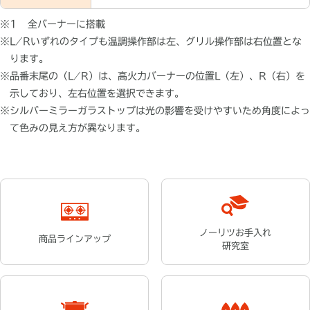
※1
全バーナーに搭載
※
L ⁄ Rいずれのタイプも温調操作部は左、グリル操作部は右位置とな
ります。
※
品番末尾の（L ⁄ R）は、高火力バーナーの位置L（左）、R（右）を
示しており、左右位置を選択できます。
※
シルバーミラーガラストップは光の影響を受けやすいため角度によっ
て色みの見え方が異なります。
ノーリツお手入れ
商品ラインアップ
研究室