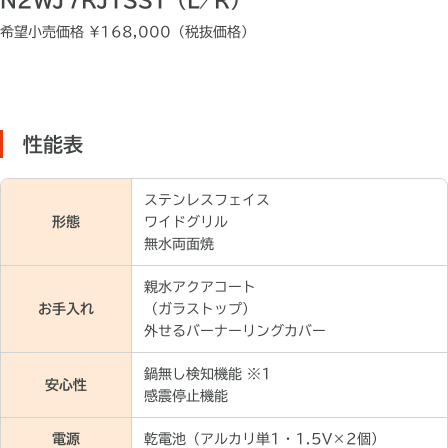
N2WJ7RJTSST（L ⁄ R）
希望小売価格 ¥168,000（税抜価格）
性能表
ステンレスフェイス
形態
ワイドグリル
無水両面焼
親水アクアコート
お手入れ
（ガラストップ）
外せるバーナーリングカバー
鍋無し検知機能 ※1
安心性
感震停止機能
電源
乾電池（アルカリ単1・1.5V×2個）