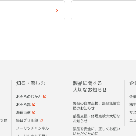
知る・楽しむ
製品に関する
企
大切なお知らせ
おふろのじかん
企
製品の自主点検、部品無償交
おふろ部
株
換のお知らせ
湯道百選
サ
部品交換・修理点検の大切な
でお
毎日グリル部
ニ
お知らせ
ノーリツチャンネル
製品を安全に、正しくお使い
いただくために