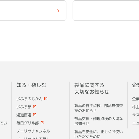
知る・楽しむ
製品に関する
企
大切なお知らせ
おふろのじかん
企
製品の自主点検、部品無償交
おふろ部
株
換のお知らせ
湯道百選
サ
部品交換・修理点検の大切な
でお
毎日グリル部
ニ
お知らせ
ノーリツチャンネル
製品を安全に、正しくお使い
いただくために