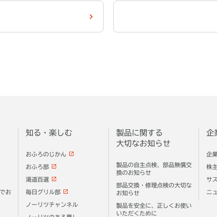
知る・楽しむ
製品に関する
企
大切なお知らせ
おふろのじかん
企
製品の自主点検、部品無償交
おふろ部
株
換のお知らせ
湯道百選
サ
部品交換・修理点検の大切な
でお
毎日グリル部
ニ
お知らせ
ノーリツチャンネル
製品を安全に、正しくお使い
いただくために