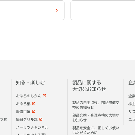
知る・楽しむ
製品に関する
企
大切なお知らせ
おふろのじかん
企
製品の自主点検、部品無償交
おふろ部
株
換のお知らせ
湯道百選
サ
部品交換・修理点検の大切な
でお
毎日グリル部
ニ
お知らせ
ノーリツチャンネル
製品を安全に、正しくお使い
いただくために