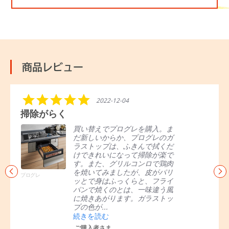
商品レビュー
R
5.
C
2022-12-04
e
0
a
らく
これ1台で何でも
v
s
r
i
t
o
買い替えでプログレを購入。ま
グリ
e
a
u
だ新しいからか、プログレのガ
面焼
w
r
s
ラストップは、ふきんで拭くだ
しで
s
r
e
けできれいになって掃除が楽で
ロの
c
a
l
す。また、グリルコンロで鶏肉
保温
a
t
a
を焼いてみましたが、皮がパリ
にせ
r
i
r
プログレ
ッとで身はふっくらと、フライ
パイ
o
n
r
パンで焼くのとは、一味違う風
同時
u
g
o
に焼きあがります。ガラストッ
す。
s
w
プの色が...
の時な
e
s
続きを読む
続き
l
ご購入者さま
ご購