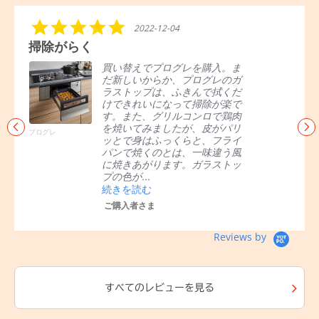
R
5.
C
2022-12-04
e
0
a
がらく
これ1台で何で
v
s
r
i
t
o
買い替えでプログレを購入。ま
グリ
e
a
u
だ新しいからか、プログレのガ
面焼
w
r
s
ラストップは、ふきんで拭くだ
しで
s
r
e
けできれいになって掃除が楽で
ロの
c
a
l
す。また、グリルコンロで鶏肉
保温
a
t
a
を焼いてみましたが、皮がパリ
にせ
r
i
r
プログレ
ッとで身はふっくらと、フライ
パイ
o
n
r
パンで焼くのとは、一味違う風
同時
u
g
o
に焼きあがります。ガラストッ
す。
s
w
プの色が...
の時
e
s
続きを読む
続き
l
ご購入者さま
ご購
Reviews by
すべてのレビューを見る